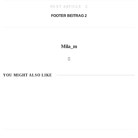
NEXT ARTICLE
FOOTER BEITRAG 2
Mila_m
YOU MIGHT ALSO LIKE
COMING SOON: DIE NEUE
WEBSHOP: VIELE UNSERER
WEBSITE!
PRODUKTE FINDEST DU ONLINE
BEI SUGARTRENDS
10 JAHREN AGO
10 JAHREN AGO