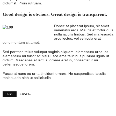
dictumst. Proin rutruam.
Good design is obvious. Great design is transparent.
Donec at placerat ipsum, sit amet
venenatis eros. Mauris et tortor quis
nulla iaculis finibus. Sed ma lesuada
arcu lectus, vel vehicula erat
condimentum sit amet.
Sed porttitor, tellus volutpat sagittis aliquam, elementum urna, at
elementum mi tortor ac nisi.Fusce ame faucibus pulvinar ligula ut
dictum. Maecenas et lectus, ornare erat in, consectetur mi
pellentesque lorem.
Fusce at nunc eu urna tincidunt ornare. He suspendisse iaculis
malesuada nibh ut sollicitudin.
TRAVEL
TAGS :