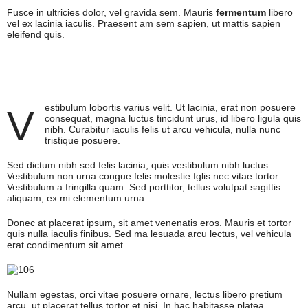
Fusce in ultricies dolor, vel gravida sem. Mauris
fermentum
libero
vel ex lacinia iaculis. Praesent am sem sapien, ut mattis sapien
eleifend quis.
estibulum lobortis varius velit. Ut lacinia, erat non posuere
V
consequat, magna luctus tincidunt urus, id libero ligula quis
nibh. Curabitur iaculis felis ut arcu vehicula, nulla nunc
tristique posuere.
Sed dictum nibh sed felis lacinia, quis vestibulum nibh luctus.
Vestibulum non urna congue felis molestie fglis nec vitae tortor.
Vestibulum a fringilla quam. Sed porttitor, tellus volutpat sagittis
aliquam, ex mi elementum urna.
Donec at placerat ipsum, sit amet venenatis eros. Mauris et tortor
quis nulla iaculis finibus. Sed ma lesuada arcu lectus, vel vehicula
erat condimentum sit amet.
Nullam egestas, orci vitae posuere ornare, lectus libero pretium
arcu, ut placerat tellus tortor et nisi. In hac habitasse platea