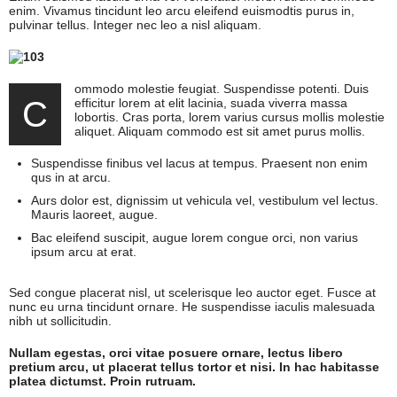
enim. Vivamus tincidunt leo arcu eleifend euismodtis purus in,
pulvinar tellus. Integer nec leo a nisl aliquam.
ommodo molestie feugiat. Suspendisse potenti. Duis
C
efficitur lorem at elit lacinia, suada viverra massa
lobortis. Cras porta, lorem varius cursus mollis molestie
aliquet. Aliquam commodo est sit amet purus mollis.
Suspendisse finibus vel lacus at tempus. Praesent non enim
qus in at arcu.
Aurs dolor est, dignissim ut vehicula vel, vestibulum vel lectus.
Mauris laoreet, augue.
Bac eleifend suscipit, augue lorem congue orci, non varius
ipsum arcu at erat.
Sed congue placerat nisl, ut scelerisque leo auctor eget. Fusce at
nunc eu urna tincidunt ornare. He suspendisse iaculis malesuada
nibh ut sollicitudin.
Nullam egestas, orci vitae posuere ornare, lectus libero
pretium arcu, ut placerat tellus tortor et nisi. In hac habitasse
platea dictumst. Proin rutruam.