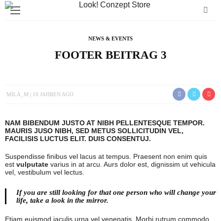
NEWS & EVENTS
FOOTER BEITRAG 3
MILA_M
10 JAHREN AGO
NAM BIBENDUM JUSTO AT NIBH PELLENTESQUE TEMPOR.
MAURIS JUSO NIBH, SED METUS SOLLICITUDIN VEL,
FACILISIS LUCTUS ELIT. DUIS CONSENTUJ.
Suspendisse finibus vel lacus at tempus. Praesent non enim quis
est
vulputate
varius in at arcu. Aurs dolor est, dignissim ut vehicula
vel, vestibulum vel lectus.
If you are still looking for that one person who will change your
life, take a look in the mirror.
Etiam euismod iaculis urna vel venenatis. Morbi rutrum commodo